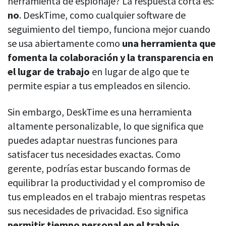
herramienta de espionaje? La respuesta corta es:
Obtenga datos detallados sobre el rendimiento de su equipo
no
. DeskTime, como cualquier software de
Panel de control de administrador
seguimiento del tiempo, funciona mejor cuando
Obtenga información sobre las horas de trabajo y los niveles de
se usa abiertamente como
una herramienta que
productividad de sus empleados
fomenta la colaboración y la transparencia en
Panel de control de usuario
el lugar de trabajo
en lugar de algo que te
Vea las actividades y el rendimiento general de su equipo
permite espiar a tus empleados en silencio.
Exportaciones
Descargue y guarde los datos rastreados
Sin embargo, DeskTime es una herramienta
altamente personalizable, lo que significa que
Resumen de IA
puedes adaptar nuestras funciones para
Obtenga resúmenes rápidos generados por IA sobre el tiempo
registrado y los patrones de su equipo.
satisfacer tus necesidades exactas. Como
gerente, podrías estar buscando formas de
Ver todas las funciones
equilibrar la productividad y el compromiso de
tus empleados en el trabajo mientras respetas
sus necesidades de privacidad. Eso significa
Gestión del personal
permitir tiempo personal en el trabajo,