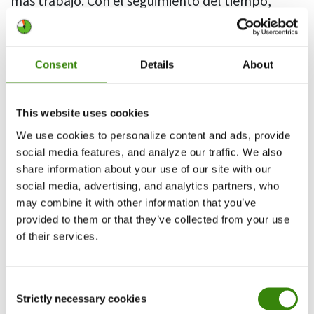
más trabajo. Con el seguimiento del tiempo,
todos pueden concentrarse en la tarea en
cuestión y en los objetivos generales en lugar de
solo acumular horas.
Consent
Details
About
Este autoanálisis motivará tanto a ti como a tus
empleados a planificar mejor su trabajo y evitar
This website uses cookies
cualquier tarea improductiva. Por ejemplo, todos
We use cookies to personalize content and ads, provide
social media features, and analyze our traffic. We also
conocemos esos trabajos rápidos y fáciles de 5
share information about your use of our site with our
minutos que a menudo se nos pide que hagamos.
social media, advertising, and analytics partners, who
Con el seguimiento del tiempo, tus empleados
may combine it with other information that you’ve
podrán notar cuánto tiempo realmente toman
provided to them or that they’ve collected from your use
estas tareas adicionales, permitiéndoles tomar
of their services.
mejores decisiones sobre si vale la pena
interrumpir su flujo de trabajo.
Consent
Strictly necessary cookies
Selection
2. El seguimiento del tiempo te permite