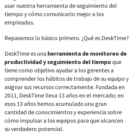
Aquí encontrará todo lo que necesita
Lleve un seguimiento de los títulos de los documentos y los
usar nuestra herramienta de seguimiento del
saber para aumentar la productividad
Desarrolladores
asuntos de los correos electrónicos
de su equipo
tiempo y cómo comunicarlo mejor a los
Abogados
empleados.
Ajustes personalizables
Por tamaño de empresa
Personalice DeskTime para que se adapte a sus necesidades
exactas
Repasemos lo básico primero. ¿Qué es DeskTime?
Empresas
Notificaciones
Empresas medianas
DeskTime es una
herramienta de monitoreo de
Recibir notificaciones sobre actualizaciones importantes de la
actividad
productividad y seguimiento del tiempo
que
Empresas pequeñas
PÁGINA RECOMENDADA
tiene como objetivo ayudar a los gerentes a
Ver todas las funciones
Autónomos
Seguridad en DeskTime
comprender los hábitos de trabajo de su equipo y
Descubra las medidas que tomamos a
diario para mantener los datos seguros
asignar sus recursos correctamente. Fundada en
Integraciones y API
2011, DeskTime lleva 13 años en el mercado; en
esos 13 años hemos acumulado una gran
Jira
cantidad de conocimientos y experiencia sobre
cómo impulsar a los equipos para que alcancen
Asana
su verdadero potencial.
VIDEO