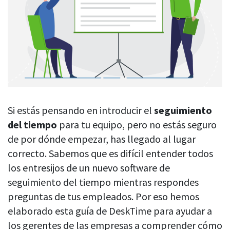
Blog
Para empleados
Tiempo privado
Comparación con la competencia
Bienestar de los empleados
Permita que los usuarios se tomen un descanso del
seguimiento cuando lo necesiten
Prueba gratuita
Legal y cumplimiento
Equilibrio vida-trabajo
Ver todas las funciones
Quiénes somos
Prevención del agotamiento
Iniciar sesión
Contactarnos
Soporte de trabajo híbrido
Análisis de productividad
Descargar
Autorresponsabilidad
Si estás pensando en introducir el
seguimiento
Cálculo de la productividad
del tiempo
para tu equipo, pero no estás seguro
Por industria
Obtenga datos sobre la productividad de sus empleados
de por dónde empezar, has llegado al lugar
TI y software
Capturas de pantalla
correcto. Sabemos que es difícil entender todos
Obtenga pruebas de trabajo en caso de productividad o
Servicios financieros
los entresijos de un nuevo software de
integridad cuestionable
seguimiento del tiempo mientras respondes
Consultores
Seguimiento de URL y aplicaciones
preguntas de tus empleados. Por eso hemos
Nuevas empresas
Vea qué sitios y aplicaciones visitan sus empleados
PÁGINA RECOMENDADA
elaborado esta guía de DeskTime para ayudar a
Agencias
Su guía de DeskTime
los gerentes de las empresas a comprender cómo
Seguimiento de títulos de documentos