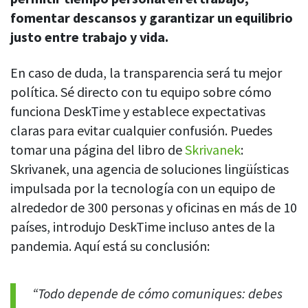
fomentar descansos y garantizar un equilibrio
Programación de turnos
Planifique y gestione los turnos de los empleados en un solo
justo entre trabajo y vida.
lugar
En caso de duda, la transparencia será tu mejor
Calendario de ausencias
política. Sé directo con tu equipo sobre cómo
Vea quién está de baja, de vacaciones, fuera de oficina y más
funciona DeskTime y establece expectativas
Gestión de asistencia
claras para evitar cualquier confusión. Puedes
Vea a qué hora entran o salen sus empleados y cuánto tiempo
tomar una página del libro de
Skrivanek
:
pasan trabajando
Skrivanek, una agencia de soluciones lingüísticas
Directorio de empleados
impulsada por la tecnología con un equipo de
Encuentre fácilmente la información de contacto de otro
alrededor de 300 personas y oficinas en más de 10
colega
países, introdujo DeskTime incluso antes de la
Ubicación IP
pandemia. Aquí está su conclusión:
Vea quién está trabajando desde la oficina o remoto
Ver todas las funciones
“Todo depende de cómo comuniques: debes