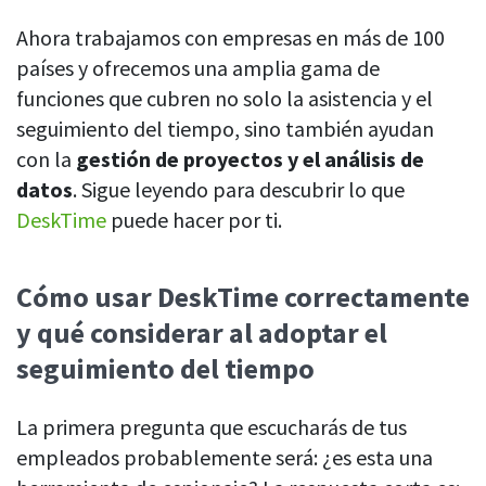
Comience con DeskTime
Outlook
CASO DE ESTUDIO
Aprenda 5 pasos para empezar a usar
Ahora trabajamos con empresas en más de 100
Cómo Roadgames hizo que el control
nuestra herramienta de seguimiento
países y ofrecemos una amplia gama de
del tiempo
del tiempo fuera más fácil para los
Google Calendar
funciones que cubren no solo la asistencia y el
empleados
Descubre cómo DeskTime ayudó a
seguimiento del tiempo, sino también ayudan
GitLab
mantener un horario de trabajo flexible
con la
gestión de proyectos y el análisis de
y mucho más
datos
. Sigue leyendo para descubrir lo que
Trello
DeskTime
puede hacer por ti.
Zapier
Cómo usar DeskTime correctamente
Más información sobre integraciones y API
y qué considerar al adoptar el
seguimiento del tiempo
Análisis e informes
La primera pregunta que escucharás de tus
empleados probablemente será: ¿es esta una
Informes