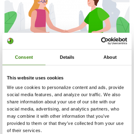
Consent
Details
About
30 consejos de etiqueta empresarial para todos
los profesionales
This website uses cookies
¿Qué papel juega el hecho de estar bien versado en la
etiqueta empresarial para el éxito de tu carrera profesional?
We use cookies to personalize content and ads, provide
Esta es…
social media features, and analyze our traffic. We also
share information about your use of our site with our
Seguir leyendo
social media, advertising, and analytics partners, who
Krista Krumina
may combine it with other information that you’ve
53
13.05.2022
provided to them or that they’ve collected from your use
of their services.