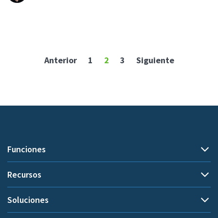
Anterior
1
2
3
Siguiente
Funciones
Recursos
Seguimiento del tiempo
Seguimiento de títulos de documentos
Soluciones
Demo
Seguimiento de proyectos