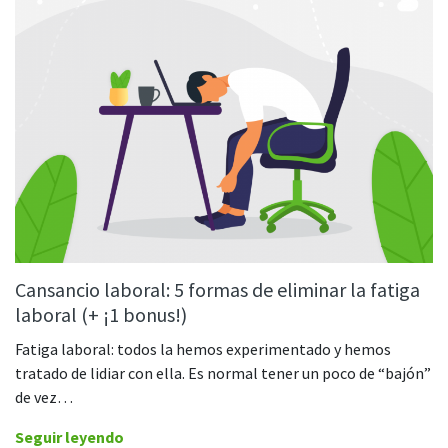
Comience con DeskTime
Outlook
CASO DE ESTUDIO
Aprenda 5 pasos para empezar a usar
Cómo Roadgames hizo que el control
nuestra herramienta de seguimiento
del tiempo
del tiempo fuera más fácil para los
Google Calendar
empleados
Descubre cómo DeskTime ayudó a
GitLab
mantener un horario de trabajo flexible
y mucho más
Trello
Zapier
Cansancio laboral: 5 formas de eliminar la fatiga
Más información sobre integraciones y API
laboral (+ ¡1 bonus!)
Fatiga laboral: todos la hemos experimentado y hemos
tratado de lidiar con ella. Es normal tener un poco de “bajón”
Análisis e informes
de vez…
Informes
Seguir leyendo