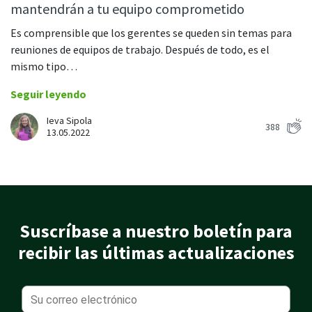
mantendrán a tu equipo comprometido
Programación de turnos
Es comprensible que los gerentes se queden sin temas para
Planifique y gestione los turnos de los empleados en un solo
lugar
reuniones de equipos de trabajo. Después de todo, es el
mismo tipo…
Calendario de ausencias
Vea quién está de baja, de vacaciones, fuera de oficina y más
Seguir leyendo
Ieva Sipola
Gestión de asistencia
388
13.05.2022
Vea a qué hora entran o salen sus empleados y cuánto tiempo
pasan trabajando
Directorio de empleados
Encuentre fácilmente la información de contacto de otro
colega
Suscríbase a nuestro boletín para
Ubicación IP
recibir las últimas actualizaciones
Vea quién está trabajando desde la oficina o remoto
Ver todas las funciones