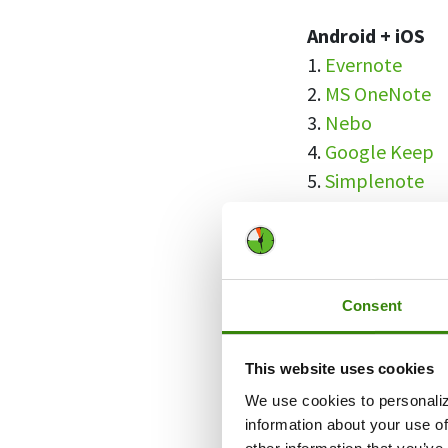
Android + iOS
1.
Evernote
2.
MS OneNote
3.
Nebo
4.
Google Keep
5.
Simplenote
6.
Notion
7.
Standard Not
8.
Zoho Notebo
9.
Workflowy
Consent
Solo Android
This website uses cookies
10.
Material Not
We use cookies to personaliz
11.
ColorNote
information about your use of
12.
Notepad Fre