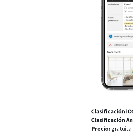
Clasificación iO
Clasificación
An
Precio:
gratuita