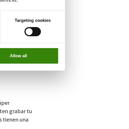
 services.
Targeting cookies
Allow all
úper
iten grabar tu
as tienen una