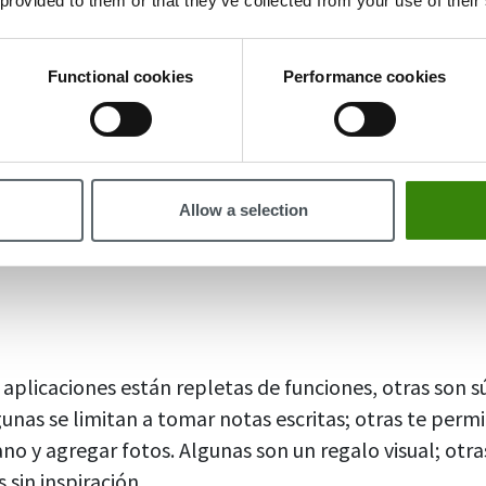
 provided to them or that they’ve collected from your use of their
Functional cookies
Performance cookies
es
Allow a selection
 aplicaciones están repletas de funciones, otras son s
gunas se limitan a tomar notas escritas; otras te perm
ano y agregar fotos. Algunas son un regalo visual; otr
 sin inspiración.