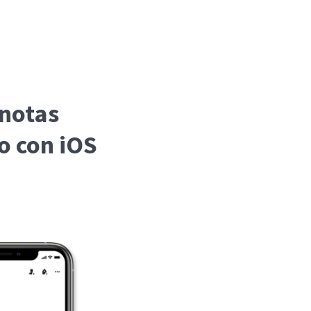
 notas
o con iOS