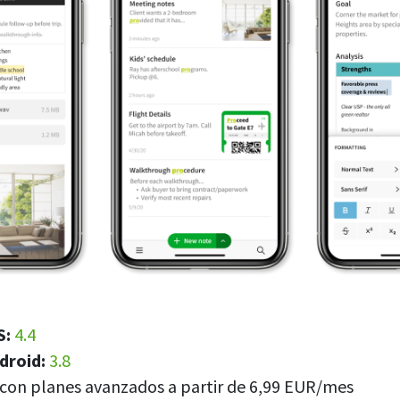
S:
4.4
droid:
3.8
 con planes avanzados a partir de 6,99 EUR/mes