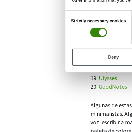
other information that you’ve
13.
FiiNote
Consent
14.
Squid
Strictly necessary cookies
Selection
15.
Easy Notes
16.
Keep My Not
Solo iOS
Deny
17.
Bear
18.
Apple Notes
19.
Ulysses
20.
GoodNotes
Algunas de estas
minimalistas. Al
voz, escribir a m
paleta de colores