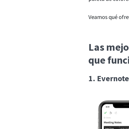
Veamos qué ofrec
Las mejo
que func
1. Evernot