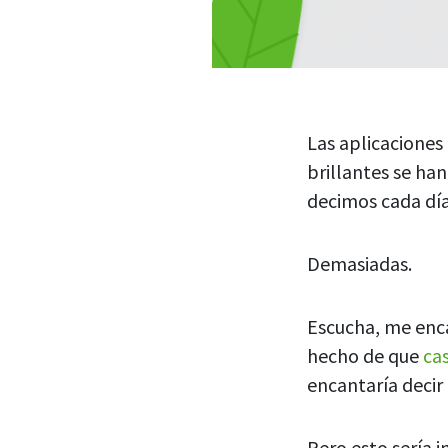
Las aplicaciones
brillantes se ha
decimos cada día
Demasiadas.
Escucha, me enca
hecho de que
ca
encantaría decir
Pero esto sería i