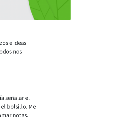
zos e ideas
todos nos
a señalar el
 el bolsillo. Me
tomar notas.