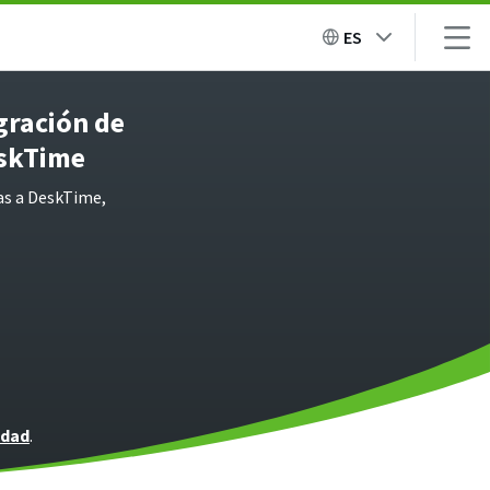
ES
egración de
eskTime
tas a DeskTime,
idad
.