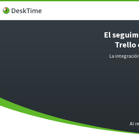
El seguimi
Trello
La integración
Al r