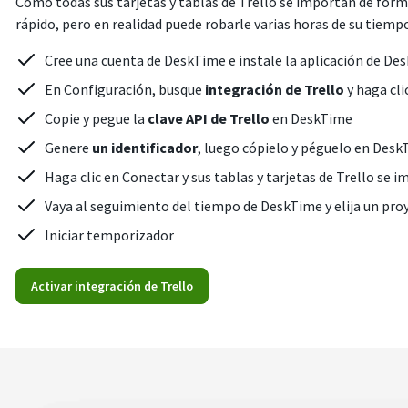
Como todas sus tarjetas y tablas de Trello se importan de form
rápido, pero en realidad puede robarle varias horas de su tiemp
Cree una cuenta de DeskTime e instale la aplicación de De
En Configuración, busque
integración de Trello
y haga cli
Copie y pegue la
clave API de Trello
en DeskTime
Genere
un identificador
, luego cópielo y péguelo en Des
Haga clic en Conectar y sus tablas y tarjetas de Trello s
Vaya al seguimiento del tiempo de DeskTime y elija un proy
Iniciar temporizador
Activar integración de Trello