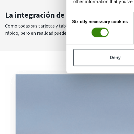
other information that you’ve
La integración de Trello elimina el do
Consent
Strictly necessary cookies
Selection
Como todas sus tarjetas y tablas de Trello se importan de form
rápido, pero en realidad puede robarle varias horas de su tiemp
Deny