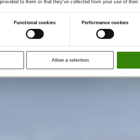
 provided to them or that they’ve collected from your use of their
ble trabajo
Functional cookies
Performance cookies
a automática a DeskTime, no tendrá que copiarlas y pegarlas de u
o cada mes.
Allow a selection