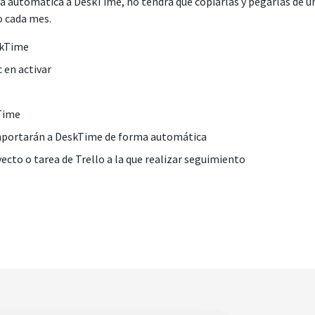
a automática a DeskTime, no tendrá que copiarlas y pegarlas de u
o cada mes.
skTime
c en activar
kTime
e importarán a DeskTime de forma automática
ecto o tarea de Trello a la que realizar seguimiento