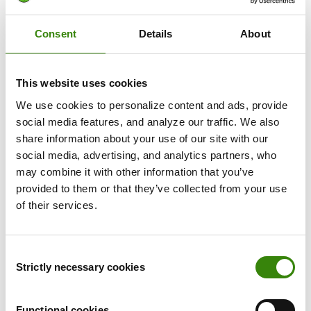
Consent
Details
About
This website uses cookies
We use cookies to personalize content and ads, provide
social media features, and analyze our traffic. We also
share information about your use of our site with our
social media, advertising, and analytics partners, who
may combine it with other information that you’ve
Obtenga visibilidad del rendimiento en tiempo real
provided to them or that they’ve collected from your use
of their services.
Vea en qué está trabajando su equipo, cuándo y durante
cuánto tiempo, sin tener que realizar actualizaciones
manuales. Los datos reales sustituyen a las
Consent
suposiciones en cada revisión.
Strictly necessary cookies
Selection
Functional cookies