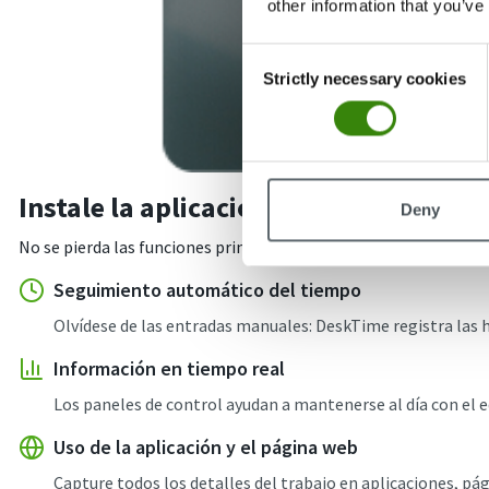
other information that you’ve
Consent
Strictly necessary cookies
Selection
Instale la aplicación de DeskTime pa
Deny
No se pierda las funciones principales y optimice el flujo de tra
Seguimiento automático del tiempo
Olvídese de las entradas manuales: DeskTime registra las 
Información en tiempo real
Los paneles de control ayudan a mantenerse al día con el eq
Uso de la aplicación y el página web
Capture todos los detalles del trabajo en aplicaciones, pá