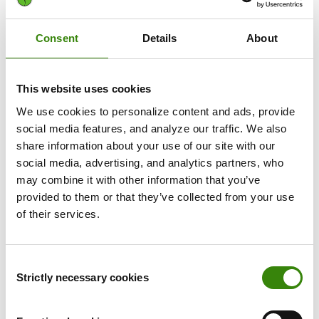
1
Registrarse
Consent
Details
About
Cree una cuenta de afiliado en segundos
2
Reciba su enlace único
This website uses cookies
We use cookies to personalize content and ads, provide
Comparta el enlace con sus clientes, seguidores y
social media features, and analyze our traffic. We also
lectores.
share information about your use of our site with our
social media, advertising, and analytics partners, who
3
Reciba pagos
may combine it with other information that you’ve
Gane dinero cuando alguien llegue a nuestra página a
provided to them or that they’ve collected from your use
través de su enlace.
of their services.
Cómo promocionar su enlace de
Consent
Strictly necessary cookies
Selection
afiliado