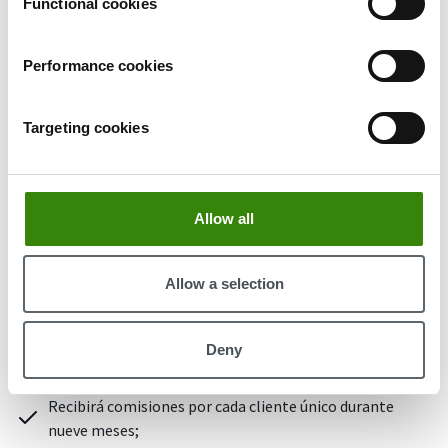
Functional cookies
Ideas sencillas sobre cómo empezar y ganar
sus primeros 1000 dólares
Performance cookies
Recomiende DeskTime a sus clientes o socios
comerciales: envíeles un correo electrónico.
Targeting cookies
Coloque banners de DeskTime en su página web o blog
Escriba un artículo en su blog y mencione a DeskTime
Promocione DeskTime con publicidad de pago
Allow all
Cuando se convierte en afiliado de DeskTime:
Allow a selection
Es libre de trabajar cuándo y desde dónde quiera;
No será controlado, supervisado ni instruido por
nosotros;
Deny
Se le pagará por el trabajo realizado;
Recibirá comisiones por cada cliente único durante
nueve meses;