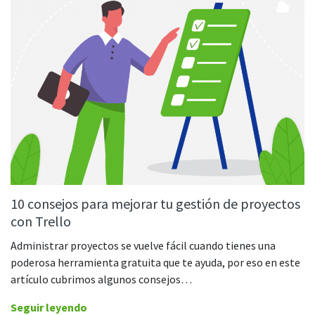
Comience con DeskTime
Outlook
CASO DE ESTUDIO
Aprenda 5 pasos para empezar a usar
Cómo Roadgames hizo que el control
nuestra herramienta de seguimiento
del tiempo
del tiempo fuera más fácil para los
Google Calendar
empleados
Descubre cómo DeskTime ayudó a
GitLab
mantener un horario de trabajo flexible
y mucho más
Trello
Zapier
10 consejos para mejorar tu gestión de proyectos
Más información sobre integraciones y API
con Trello
Administrar proyectos se vuelve fácil cuando tienes una
poderosa herramienta gratuita que te ayuda, por eso en este
Análisis e informes
artículo cubrimos algunos consejos…
Informes
Seguir leyendo