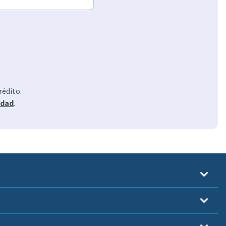
rédito.
idad
.