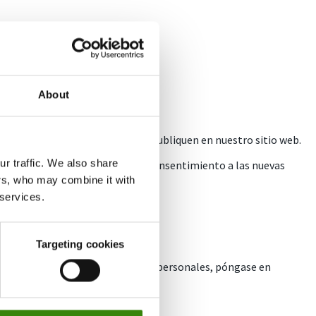
About
kies entrarán en vigor cuando se publiquen en nuestro sitio web.
r traffic. We also share
 de cookies, estará indicando su consentimiento a las nuevas
ers, who may combine it with
uier cambio.
 services.
Targeting cookies
anera en que procesamos sus datos personales, póngase en
ntinuación: