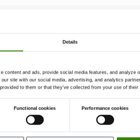
Details
e cookies. Las modificaciones y/o adiciones a esta Política de coo
e content and ads, provide social media features, and analyze ou
 después de que se hayan realizado cambios en la presente Política
 our site with our social media, advertising, and analytics partn
isar regularmente el contenido de esta política para conocer cualq
 provided to them or that they’ve collected from your use of their
Functional cookies
Performance cookies
ta Política de cookies, o si desea presentar una queja sobre la m
ktime.com
, o utilizando los datos de contacto que aparecen a co