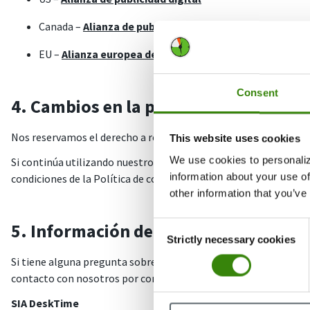
Canada –
Alianza de publicidad digital
EU –
Alianza europea de publicidad digital interactiva
Consent
4. Cambios en la política de cookies
Nos reservamos el derecho a realizar cambios en esta Política d
This website uses cookies
We use cookies to personaliz
Si continúa utilizando nuestro sitio web y/o nuestros servicios
information about your use of
condiciones de la Política de cookies. Es su responsabilidad rev
other information that you’ve
5. Información de contacto
Consent
Strictly necessary cookies
Selection
Si tiene alguna pregunta sobre sus datos personales o sobre es
contacto con nosotros por correo electrónico en
privacy@des
SIA DeskTime