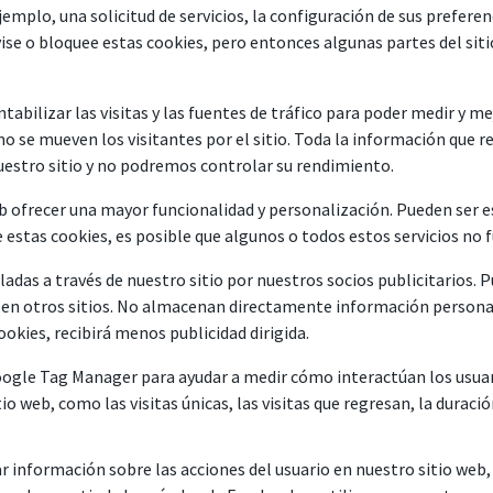
emplo, una solicitud de servicios, la configuración de sus preferen
vise o bloquee estas cookies, pero entonces algunas partes del si
abilizar las visitas y las fuentes de tráfico para poder medir y m
o se mueven los visitantes por el sitio. Toda la información que r
uestro sitio y no podremos controlar su rendimiento.
b ofrecer una mayor funcionalidad y personalización. Pueden ser 
e estas cookies, es posible que algunos o todos estos servicios no
adas a través de nuestro sitio por nuestros socios publicitarios. P
en otros sitios. No almacenan directamente información personal, 
ookies, recibirá menos publicidad dirigida.
ogle Tag Manager para ayudar a medir cómo interactúan los usuari
io web, como las visitas únicas, las visitas que regresan, la duració
información sobre las acciones del usuario en nuestro sitio web, c