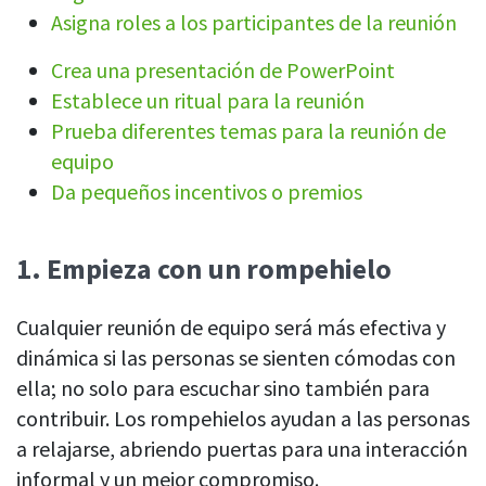
Asigna roles a los participantes de la reunión
Programación de turnos
Planifique y gestione los turnos de los empleados en un solo
Crea una presentación de PowerPoint
lugar
Establece un ritual para la reunión
Calendario de ausencias
Prueba diferentes temas para la reunión de
Vea quién está de baja, de vacaciones, fuera de oficina y más
equipo
Da pequeños incentivos o premios
Gestión de asistencia
Vea a qué hora entran o salen sus empleados y cuánto tiempo
pasan trabajando
1.
Empieza con un rompehielo
Directorio de empleados
Encuentre fácilmente la información de contacto de otro
Cualquier reunión de equipo será más efectiva y
colega
dinámica si las personas se sienten cómodas con
Ubicación IP
ella; no solo para escuchar sino también para
Vea quién está trabajando desde la oficina o remoto
contribuir. Los rompehielos ayudan a las personas
Ver todas las funciones
a relajarse, abriendo puertas para una interacción
informal y un mejor compromiso.