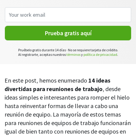
Comience con DeskTime
Outlook
CASO DE ESTUDIO
Aprenda 5 pasos para empezar a usar
Cómo Roadgames hizo que el control
nuestra herramienta de seguimiento
del tiempo
del tiempo fuera más fácil para los
Google Calendar
empleados
Prueba gratis aquí
Descubre cómo DeskTime ayudó a
GitLab
mantener un horario de trabajo flexible
y mucho más
Pruébelo gratis durante 14 días · No se requiere tarjeta de crédito.
Al registrarte, aceptas nuestros
términos
y
política de privacidad
.
Trello
Zapier
En este post, hemos enumerado
14 ideas
divertidas para reuniones de trabajo
, desde
Más información sobre integraciones y API
ideas simples e interesantes para romper el hielo
hasta reinventar formas de llevar a cabo una
reunión de equipo. La mayoría de estos temas
Análisis e informes
para reuniones de equipos de trabajo funcionarán
Informes
igual de bien tanto con reuniones de equipos en