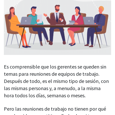
Blog
Para empleados
Tiempo privado
Comparación con la competencia
Bienestar de los empleados
Permita que los usuarios se tomen un descanso del
seguimiento cuando lo necesiten
Prueba gratuita
Legal y cumplimiento
Equilibrio vida-trabajo
Ver todas las funciones
Quiénes somos
Prevención del agotamiento
Iniciar sesión
Contactarnos
Soporte de trabajo híbrido
Análisis de productividad
Descargar
Autorresponsabilidad
Cálculo de la productividad
Por industria
Obtenga datos sobre la productividad de sus empleados
Es comprensible que los gerentes se queden sin
TI y software
temas para reuniones de equipos de trabajo.
Capturas de pantalla
Después de todo, es el mismo tipo de sesión, con
Obtenga pruebas de trabajo en caso de productividad o
Servicios financieros
integridad cuestionable
las mismas personas y, a menudo, a la misma
Consultores
hora todos los días, semanas o meses.
Seguimiento de URL y aplicaciones
Nuevas empresas
Vea qué sitios y aplicaciones visitan sus empleados
PÁGINA RECOMENDADA
Pero las reuniones de trabajo no tienen por qué
Agencias
Su guía de DeskTime
Seguimiento de títulos de documentos