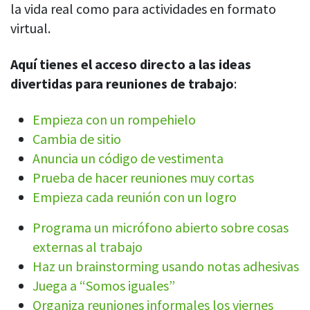
Obtenga datos detallados sobre el rendimiento de su equipo
la vida real como para actividades en formato
virtual.
Panel de control de administrador
Obtenga información sobre las horas de trabajo y los niveles de
productividad de sus empleados
Aquí tienes el acceso directo a las ideas
divertidas para reuniones de trabajo
:
Panel de control de usuario
Vea las actividades y el rendimiento general de su equipo
Empieza con un rompehielo
Exportaciones
Cambia de sitio
Descargue y guarde los datos rastreados
Anuncia un código de vestimenta
Prueba de hacer reuniones muy cortas
Resumen de IA
Empieza cada reunión con un logro
Obtenga resúmenes rápidos generados por IA sobre el tiempo
registrado y los patrones de su equipo.
Programa un micrófono abierto sobre cosas
Ver todas las funciones
externas al trabajo
Haz un brainstorming usando notas adhesivas
Juega a “Somos iguales”
Gestión del personal
Organiza reuniones informales los viernes