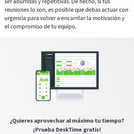
ser aburridas y repetitivas. De hecho, si tus
Aquí encontrará todo lo que necesita
Lleve un seguimiento de los títulos de los documentos y los
saber para aumentar la productividad
Desarrolladores
reuniones lo son, es posible que debas actuar con
asuntos de los correos electrónicos
de su equipo
urgencia para volver a encarrilar la motivación y
Abogados
Ajustes personalizables
el compromiso de tu equipo.
Por tamaño de empresa
Personalice DeskTime para que se adapte a sus necesidades
exactas
Empresas
Notificaciones
Empresas medianas
Recibir notificaciones sobre actualizaciones importantes de la
actividad
Empresas pequeñas
PÁGINA RECOMENDADA
Ver todas las funciones
Autónomos
Seguridad en DeskTime
Descubra las medidas que tomamos a
diario para mantener los datos seguros
Integraciones y API
Jira
¿Quieres aprovechar al máximo tu tiempo?
Asana
¡Prueba DeskTime gratis!
VIDEO