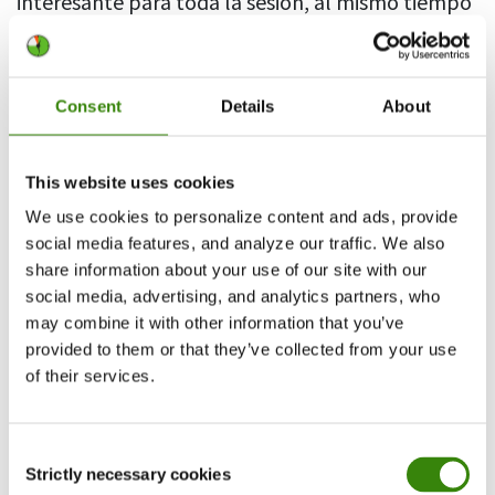
interesante para toda la sesión, al mismo tiempo
que aumenta la motivación de tu personal.
6.
Programa un micrófono abierto
Consent
Details
About
sobre cosas externas al trabajo
This website uses cookies
Agregar un aspecto informal a las reuniones
We use cookies to personalize content and ads, provide
puede fomentar la camaradería del equipo y
social media features, and analyze our traffic. We also
aumentar su compromiso. El micrófono abierto
share information about your use of our site with our
es un método especialmente efectivo para
social media, advertising, and analytics partners, who
may combine it with other information that you’ve
reuniones de revisión semanales o mensuales que
provided to them or that they’ve collected from your use
tienden a ser más largas y menos apresuradas. Un
of their services.
final informal para la semana o el mes es una
excelente manera de relajarse y terminar con una
nota amistosa y menos estresante.
Consent
Strictly necessary cookies
Selection