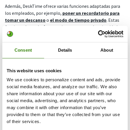
Además, DeskTime ofrece varias funciones adaptadas para
los empleados, por ejemplo,
poner un recordatorio para
tomar un descanso
o
el modo de tiempo privado
. Estas
funciones le ayudará a su equipo a mantener la privacidad y
prevenir el agotamiento. Estar pendiente de los datos de los
empleados le permite no solo ver quiénes están aflojando,
sino también ver quiénes han trabajado demasiado y
Consent
Details
About
necesitan que les reduzcan las horas.
This website uses cookies
SI NECESITA:
We use cookies to personalize content and ads, provide
aumentar la productividad
social media features, and analyze our traffic. We also
share information about your use of our site with our
ELIJA:
social media, advertising, and analytics partners, who
may combine it with other information that you’ve
¿Alguna vez le ha pasado que después de la jornada laboral se
provided to them or that they’ve collected from your use
queda pensando en dónde pasó el tiempo? Si le suena,
of their services.
entonces tanto DeskTime como timeBro le puede ayudar.