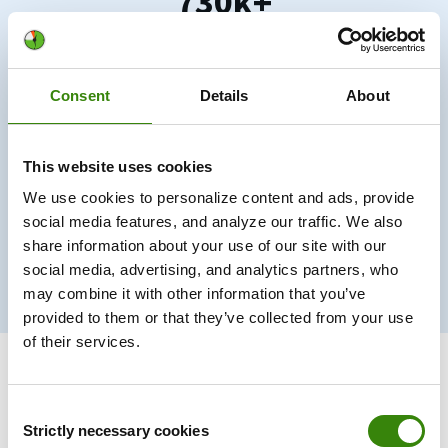
730k+
usuarios confían en nosotros
Consent
Details
About
330M+
horas registradas
This website uses cookies
We use cookies to personalize content and ads, provide
30%
social media features, and analyze our traffic. We also
share information about your use of our site with our
social media, advertising, and analytics partners, who
de aumento en la productividad
may combine it with other information that you’ve
provided to them or that they’ve collected from your use
of their services.
Consent
Un controlador de tiempo
que
Strictly necessary cookies
Selection